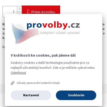
Přidat do košíku
Nabízíme balíček kancelářských potřeb, který je určen pro
volební komise. Uplatnění je možné také pro žáky do škol či jako
základní balíček nezbytných potřeb pro zaměstnance v
kancelářích.
Detailní informace
V krátkosti ke cookies, pak jdeme dál
Soubory cookies a další technologie používáme pro co
nejlepší uživatelský komfort. Zde si je můžete vybrat nebo
ZEPTAT SE
SDÍLET
Odmítnout
Zásady zpracování osobních údajů
Popis
Hodnocení (3)
Diskuze
Nastavení
Souhlasím
Detailní popis produktu