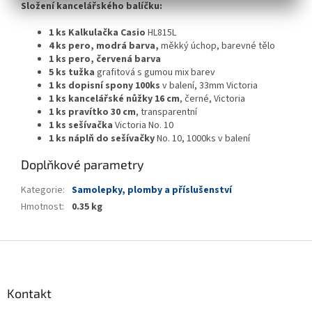
Složení kancelářského balíčku:
1 ks
Kalkulačka Casio
HL815L
4 ks pero, modrá barva,
měkký úchop, barevné tělo
1 ks pero, červená barva
5 ks tužka
grafitová s gumou mix barev
1 ks dopisní spony 100ks
v balení, 33mm Victoria
1 ks kancelářské nůžky 16 cm
, černé, Victoria
1 ks pravítko 30 cm
, transparentní
1 ks sešívačka
Victoria No. 10
1 ks náplň do sešívačky
No. 10, 1000ks v balení
Doplňkové parametry
Kategorie
:
Samolepky, plomby a příslušenství
Hmotnost
:
0.35 kg
Z
á
p
a
Kontakt
t