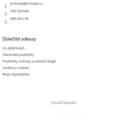
kl-trade
@
kl-trade.cz
í
545 234 644
608 033 178
Důležité odkazy
Co dělat když...
Obchodní podmínky
Podmínky ochrany osobních údajů
Soubory cookies
Moje objednávka
Vytvořil Shoptet