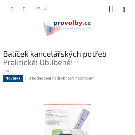
Přejít
NÁKUP
na
CZK
obsah
KOŠÍK
Balíček kancelářských potřeb
Praktické! Oblíbené!
125
Průměrné
3 hodnocení
Podrobnosti hodnocení
Novinka
hodnocení
produktu
je
5,0
z
5
hvězdiček.