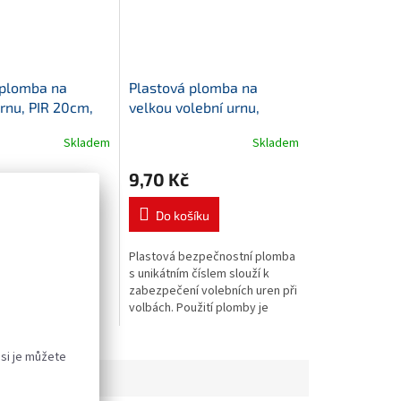
plomba na
Plastová plomba na
urnu, PIR 20cm,
velkou volební urnu,
ĚT SKLADEM!
modrá
Oblíbené! Opět
Skladem
Skladem
BLÍBENÉ!
skladem!
9,70 Kč
šíku
Do košíku
omba slouží k
Plastová bezpečnostní plomba
í volební urny.
s unikátním číslem slouží k
nkové plomby je
zabezpečení volebních uren při
é. Na lankové
volbách. Použití plomby je
ytištěno unikátní
jednorázové, nelze použít
číslo. Bezpečnostní
opakovaně. Plastová plomba je
 si je můžete
...
vhodná...