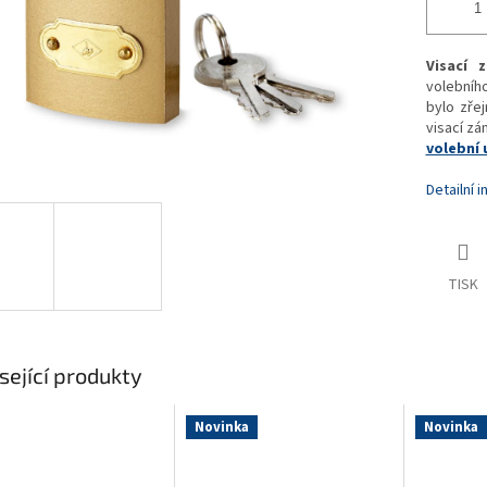
Visací 
volebníh
bylo zře
visací zá
volební 
Detailní 
TISK
sející produkty
Novinka
Novinka