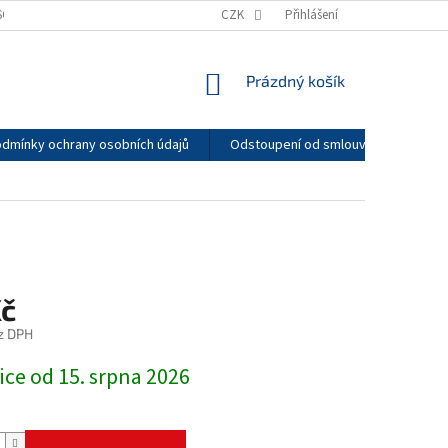
SOBNÍCH ÚDAJŮ
SOUBORY COOKIES
CZK
MOJE OBJEDNÁVKA
Přihlášení
NÁKUPNÍ
Prázdný košík
KOŠÍK
dmínky ochrany osobních údajů
Odstoupení od smlouvy, podmínky v
Kč
z DPH
ice od 15. srpna 2026