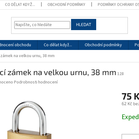
CO DĚLAT KDYŽ...
OBCHODNÍ PODMÍNKY
PODMÍNKY OCHRANY O
HLEDAT
dnocení obchodu
Co dělat když...
Obchodní podmínky
Po
í zámek na velkou urnu, 38 mm
cí zámek na velkou urnu, 38 mm
128
né
noceno
Podrobnosti hodnocení
ní
75 
u
62 Kč be
Měrná
Exped
cena:
ek.