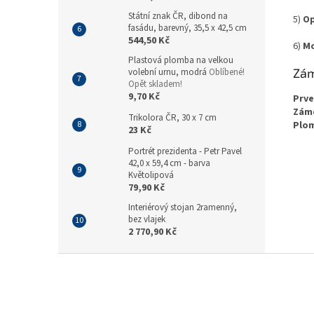
Státní znak ČR, dibond na
5)
Op
fasádu, barevný, 35,5 x 42,5 cm
544,50 Kč
6)
Mo
Plastová plomba na velkou
Zám
volební urnu, modrá
Oblíbené!
Opět skladem!
9,70 Kč
Prv
Zám
Trikolora ČR, 30 x 7 cm
Plo
23 Kč
Portrét prezidenta - Petr Pavel
42,0 x 59,4 cm - barva
Květolipová
79,90 Kč
Interiérový stojan 2ramenný,
bez vlajek
2 770,90 Kč
Z
á
p
a