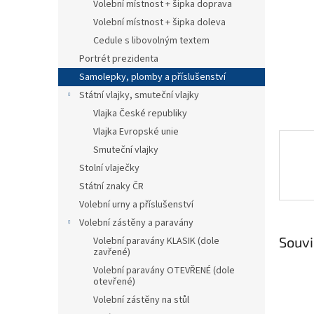
n
Volební místnost + šipka doprava
e
Volební místnost + šipka doleva
l
Cedule s libovolným textem
Portrét prezidenta
Samolepky, plomby a příslušenství
Státní vlajky, smuteční vlajky
Vlajka České republiky
Vlajka Evropské unie
Smuteční vlajky
Stolní vlaječky
Státní znaky ČR
Volební urny a příslušenství
Volební zástěny a paravány
Souvi
Volební paravány KLASIK (dole
zavřené)
Volební paravány OTEVŘENÉ (dole
otevřené)
Volební zástěny na stůl