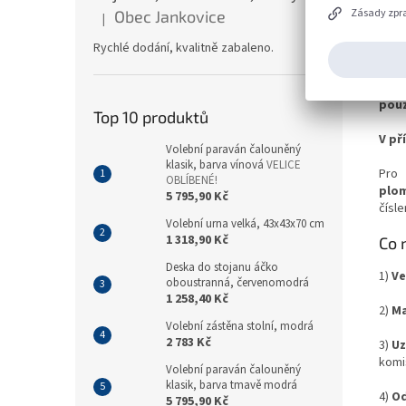
Zásady zpr
Obec Jankovice
|
Hodnocení produktu je 5 z 5 hvězdiček.
Det
Rychlé dodání, kvalitně zabaleno.
Visa
přís
pou
Top 10 produktů
V př
Volební paraván čalouněný
klasik, barva vínová
VELICE
Pr
OBLÍBENÉ!
plo
5 795,90 Kč
čísl
Volební urna velká, 43x43x70 cm
1 318,90 Kč
Co 
Deska do stojanu áčko
1)
Ve
oboustranná, červenomodrá
1 258,40 Kč
2)
Ma
Volební zástěna stolní, modrá
2 783 Kč
3)
Uz
komi
Volební paraván čalouněný
klasik, barva tmavě modrá
4)
Od
5 795,90 Kč