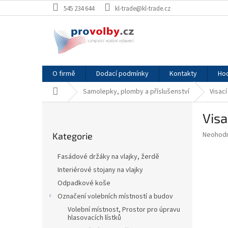
Přejít
545 234 644
kl-trade@kl-trade.cz
na
obsah
O firmě
Dodací podmínky
Kontakty
Ho
Domů
Samolepky, plomby a příslušenství
Visac
P
Visa
o
Přeskočit
s
Průměr
Neohod
Kategorie
kategorie
t
hodnoce
r
produkt
Fasádové držáky na vlajky, žerdě
a
je
Interiérové stojany na vlajky
0,0
n
z
Odpadkové koše
n
5
í
Označení volebních místností a budov
hvězdič
p
Volební místnost, Prostor pro úpravu
hlasovacích lístků
a