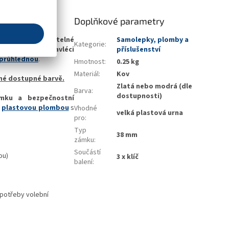
Doplňkové parametry
ů
. Určeno jako
volitelné
Samolepky, plomby a
Kategorie
:
změru
je možné navléci
příslušenství
 průhlednou
.
Hmotnost
:
0.25 kg
Materiál
:
Kov
iné dostupné barvě.
Zlatá nebo modrá (dle
Barva
:
dostupnosti)
ámku a bezpečnostní
o
plastovou plombou
s
Vhodné
velká plastová urna
pro
:
Typ
38 mm
zámku
:
Součástí
ou)
3 x klíč
balení
:
 potřeby volební