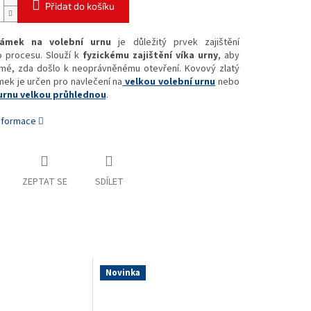
Přidat do košíku
zámek na volební urnu
je důležitý prvek zajištění
o procesu. Slouží k
fyzickému zajištění víka urny
, aby
jmé, zda došlo k neoprávněnému otevření. Kovový zlatý
mek je určen pro navlečení na
velkou volební urnu
nebo
urnu velkou průhlednou
.
informace
ZEPTAT SE
SDÍLET
Novinka