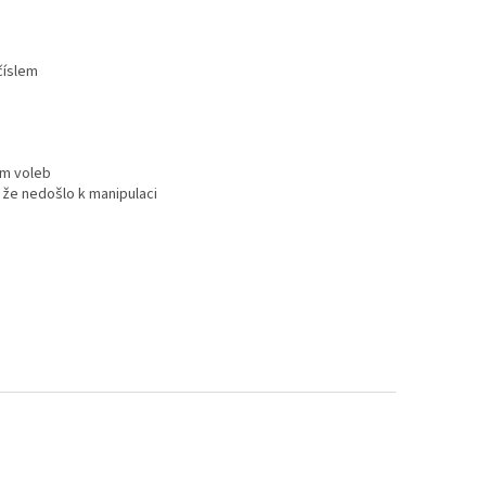
číslem
em voleb
, že nedošlo k manipulaci