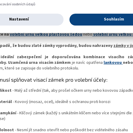
acování osobních údajů
ailní popis produktu
Nastavení
Souhlasím
cí zámek
38 mm se
zlatým kovovým tělem, dodáváno včetně 3 ks klíč
lušenství pro použití s velkými volebními urnami
.
Zámek
v tomto ro
ze na
volební urnu velkou plastovou šedou
nebo
volební urnu velkou
ípadě, že budou zlaté zámky vyprodány, budou nahrazeny
zámky v j
o
ideální zabezpečení je doporučována kombinace visacího z
mby.
Uzamčená urna
visacím zámkem
je navíc opatřena
lankovou
neb
em, které se zapisuje do volebního protokolu.
musí splňovat visací zámek pro volební účely:
likost
- Malý až střední (tak, aby prošel očkem urny nebo kovovou západk
teriál
- Kovový (mosaz, ocel), ideálně s ochranou proti korozi
amykání
- Klíčový zámek (každý s unikátním klíčem nebo více stejnými dle
se)
olnost
- Nesmí jít snadno otevřít nebo poškodit bez viditelného zásahu