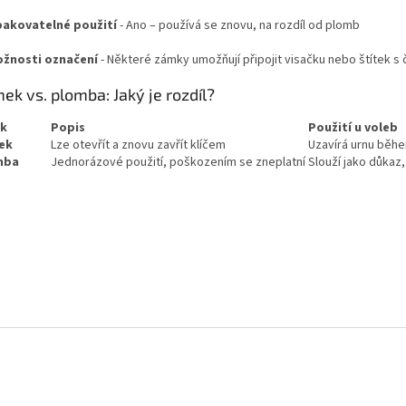
akovatelné použití
- Ano – používá se znovu, na rozdíl od plomb
žnosti označení
- Některé zámky umožňují připojit visačku nebo štítek s 
ek vs. plomba: Jaký je rozdíl?
ek
Popis
Použití u voleb
ek
Lze otevřít a znovu zavřít klíčem
Uzavírá urnu běh
mba
Jednorázové použití, poškozením se zneplatní
Slouží jako důkaz