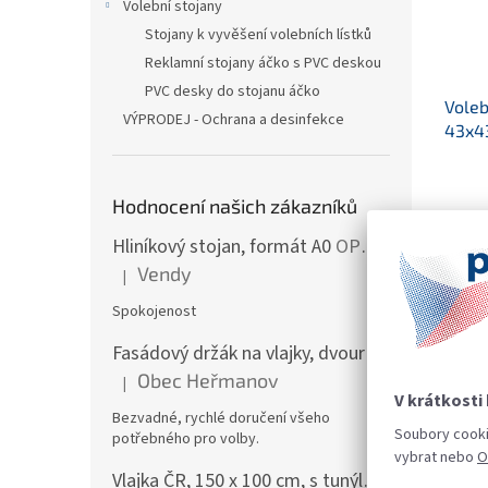
Volební stojany
Stojany k vyvěšení volebních lístků
Reklamní stojany áčko s PVC deskou
PVC desky do stojanu áčko
Voleb
VÝPRODEJ - Ochrana a desinfekce
43x4
Průmě
hodno
Hodnocení našich zákazníků
1 31
produ
je
Hliníkový stojan, formát A0
OPĚT SKLADEM! VELICE OBLÍBENÉ!
4,9
D
Vendy
|
z
Hodnocení produktu je 5 z 5 hvězdiček.
5
Spokojenost
Velká 
hvězdi
standa
Fasádový držák na vlajky, dvouramenný včetně žerdí
použív
hlasov
Obec Heřmanov
|
Hodnocení produktu je 5 z 5 hvězdiček.
místno
V krátkosti
při vol
Bezvadné, rychlé doručení všeho
Soubory cookie
potřebného pro volby.
vybrat nebo
O
Popi
Vlajka ČR, 150 x 100 cm, s tunýlkem
SKLADEM,