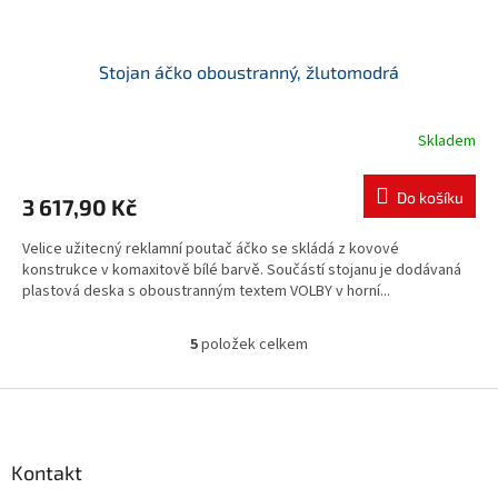
Stojan áčko oboustranný, žlutomodrá
Skladem
Do košíku
3 617,90 Kč
Velice užitecný reklamní poutač áčko se skládá z kovové
konstrukce v komaxitově bílé barvě. Součástí stojanu je dodávaná
plastová deska s oboustranným textem VOLBY v horní...
5
položek celkem
O
v
l
Z
á
á
d
p
a
a
Kontakt
c
t