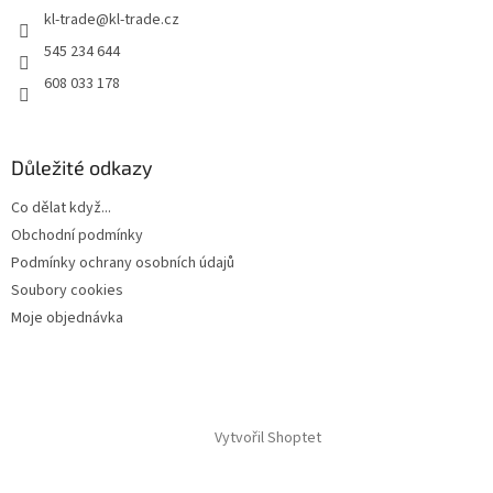
í
kl-trade
@
kl-trade.cz
í
p
r
545 234 644
v
608 033 178
k
y
v
ý
Důležité odkazy
p
i
Co dělat když...
s
u
Obchodní podmínky
Podmínky ochrany osobních údajů
Soubory cookies
Moje objednávka
Vytvořil Shoptet