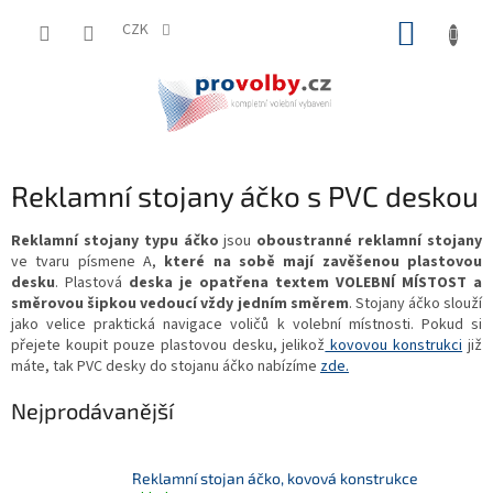
Přejít
NÁKUP
na
CZK
obsah
KOŠÍK
Reklamní stojany áčko s PVC deskou
Reklamní stojany typu áčko
jsou
oboustranné reklamní stojany
ve tvaru písmene A,
které na sobě mají zavěšenou plastovou
desku
. Plastová
deska je opatřena textem VOLEBNÍ MÍSTOST a
směrovou šipkou vedoucí vždy jedním směrem
. Stojany áčko slouží
jako velice praktická navigace voličů k volební místnosti. Pokud si
přejete koupit pouze plastovou desku, jelikož
kovovou konstrukci
již
máte, tak PVC desky do stojanu áčko nabízíme
zde.
Nejprodávanější
Reklamní stojan áčko, kovová konstrukce