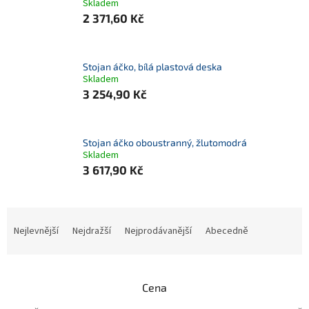
Skladem
2 371,60 Kč
Stojan áčko, bílá plastová deska
Skladem
3 254,90 Kč
Stojan áčko oboustranný, žlutomodrá
Skladem
3 617,90 Kč
Ř
a
Nejlevnější
Nejdražší
Nejprodávanější
Abecedně
z
e
n
Cena
í
p