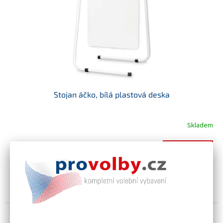
Stojan áčko, bílá plastová deska
Skladem
Do košíku
3 254,90 Kč
Reklamní stojan áčko s bílou plastovou deskou. Plastová deska v
bílé barvě je dodávaná v tlouštce 3 nebo 5 mm. PVC deska je
dodávána společně s kovovou konstrukcí stojanu áčko...