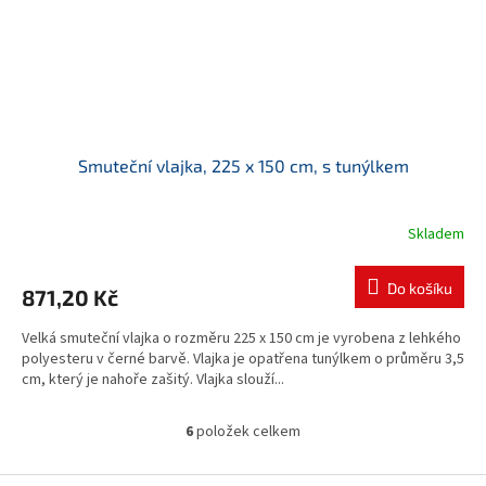
Smuteční vlajka, 225 x 150 cm, s tunýlkem
Skladem
Do košíku
871,20 Kč
Velká smuteční vlajka o rozměru 225 x 150 cm je vyrobena z lehkého
polyesteru v černé barvě. Vlajka je opatřena tunýlkem o průměru 3,5
cm, který je nahoře zašitý. Vlajka slouží...
6
položek celkem
O
v
l
Z