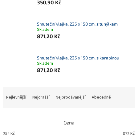
350,90 Kč
Smuteční vlajka, 225 x 150 cm, s tunýlkem
Skladem
871,20 Kč
Smuteční vlajka, 225 x 150 cm, s karabinou
Skladem
871,20 Kč
Ř
a
Nejlevnější
Nejdražší
Nejprodávanější
Abecedně
z
e
n
Cena
í
p
254
Kč
872
Kč
r