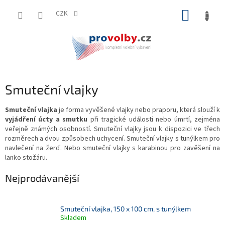
Přejít
NÁKUP
na
CZK
obsah
KOŠÍK
Smuteční vlajky
Smuteční vlajka
je forma vyvěšené vlajky nebo praporu, která slouží k
vyjádření úcty a smutku
při tragické události nebo úmrtí, zejména
veřejně známých osobností. Smuteční vlajky jsou k dispozici ve třech
rozměrech a dvou způsobech uchycení. Smuteční vlajky s tunýlkem pro
navlečení na žerď. Nebo smuteční vlajky s karabinou pro zavěšení na
lanko stožáru.
Nejprodávanější
Smuteční vlajka, 150 x 100 cm, s tunýlkem
Skladem