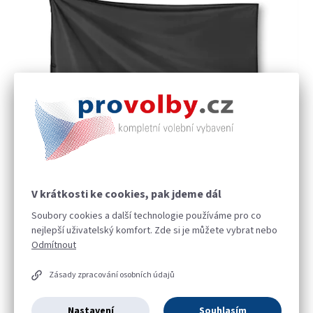
V krátkosti ke cookies, pak jdeme dál
Smuteční vlajka, 150 x 100 cm, s karabinou
Soubory cookies a další technologie používáme pro co
nejlepší uživatelský komfort. Zde si je můžete vybrat nebo
Skladem
Odmítnout
Do košíku
Zásady zpracování osobních údajů
350,90 Kč
Smuteční vlajka v rozměru 150 x 100 cm. Vlajka je vyrobena ze 100%
Nastavení
Souhlasím