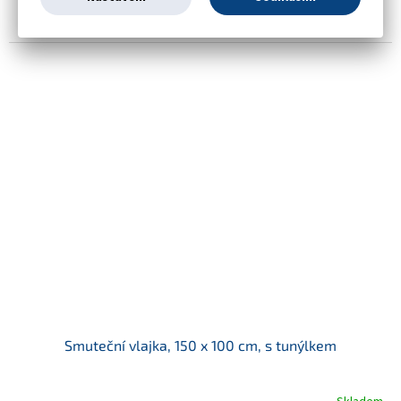
polyesteru v černé barvě. Smuteční vlajka se vyvěšuje v případě
státního smutku, tragédie či lokální události....
Smuteční vlajka, 150 x 100 cm, s tunýlkem