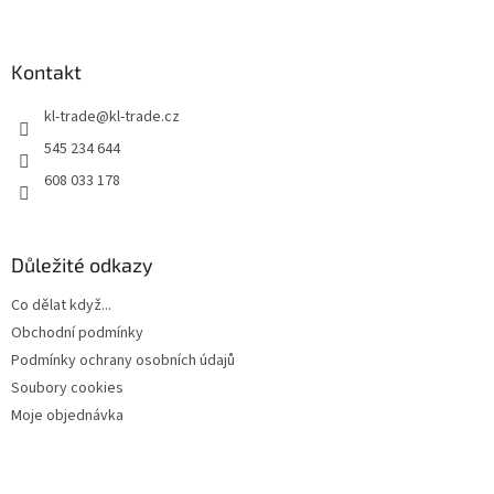
á
á
d
p
a
a
Kontakt
c
t
í
kl-trade
@
kl-trade.cz
í
p
r
545 234 644
v
608 033 178
k
y
v
ý
Důležité odkazy
p
i
Co dělat když...
s
u
Obchodní podmínky
Podmínky ochrany osobních údajů
Soubory cookies
Moje objednávka