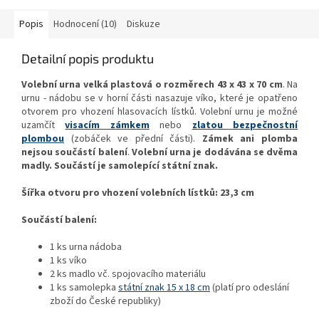
Popis
Hodnocení (10)
Diskuze
Detailní popis produktu
Volební urna velká plastová o rozměrech 43 x 43 x 70 cm
. Na
urnu - nádobu se v horní části nasazuje víko, které je opatřeno
otvorem pro vhození hlasovacích lístků. Volební urnu je možné
uzamčít
visacím zámkem
nebo
zlatou bezpečnostní
plombou
(zobáček ve přední části).
Zámek ani plomba
nejsou součástí balení
.
Volební urna je dodávána se dvěma
madly. Součástí je samolepící státní znak.
Šířka otvoru pro vhození volebních lístků: 23,3 cm
Součástí balení:
1 ks urna nádoba
1 ks víko
2 ks madlo vč. spojovacího materiálu
1 ks samolepka
státní znak 15 x 18 cm
(platí pro odeslání
zboží do České republiky)