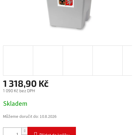
1 318,90 Kč
1 090 Kč bez DPH
Měrná
Skladem
cena:
Můžeme doručit do:
10.8.2026
Přidat do košíku