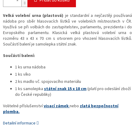
Velká volební urna (plastová)
je standardní a nejčastěji používaná
nádoba pro sběr hlasovacích lístků ve volebních místnostech v ČR.
Využívá se při volbách do zastupitelstev, parlamentu, prezidenta i do
Evropského parlamentu. Klasická velká plastová volební urna o
rozměru 43 x 43 x 70 cm s otvorem pro vhození hlasovacích lístků.
Součástí balení je samolepka státní znak.
Součástí balení:
1 ks urna nádoba
1 ks víko
2 ks madlo vč. spojovacího materiálu
1 ks samolepka
státní znak 15 x 18 cm
(platí pro odeslání zboží
do České republiky)
Volitelné příslušenství
visací zámek
nebo
zlatá bezpečnostní
plomba.
Detailní informace