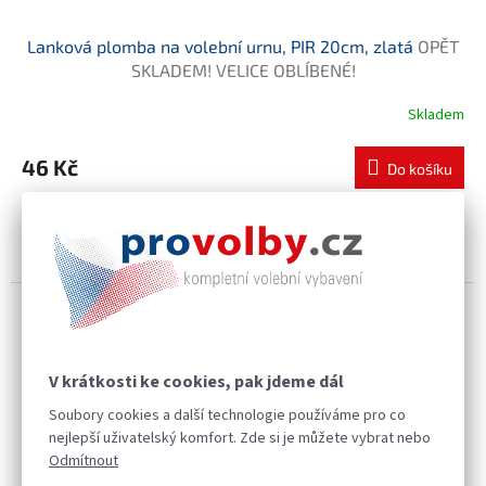
Lanková plomba na volební urnu, PIR 20cm, zlatá
OPĚT
SKLADEM! VELICE OBLÍBENÉ!
Skladem
46 Kč
Do košíku
Lanková plomba slouží k zabezpečení volební urny. Použití lankové
plomby je jednorázové. Na lankové plombě je vytištěno unikátní
evidenční číslo. Bezpečnostní plomby jsou...
V krátkosti ke cookies, pak jdeme dál
Soubory cookies a další technologie používáme pro co
nejlepší uživatelský komfort. Zde si je můžete vybrat nebo
Odmítnout