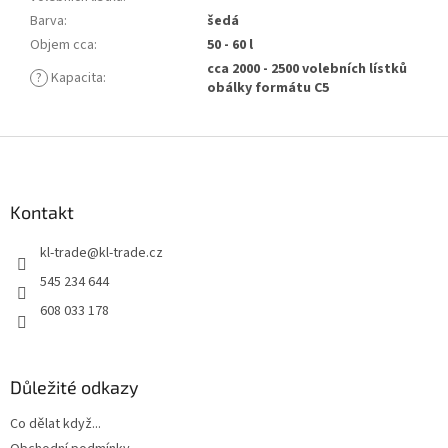
Barva
:
šedá
Objem cca
:
50 - 60 l
cca 2000 - 2500 volebních lístků
?
Kapacita
:
obálky formátu C5
Z
á
p
a
Kontakt
t
kl-trade
@
kl-trade.cz
í
545 234 644
608 033 178
Důležité odkazy
Co dělat když...