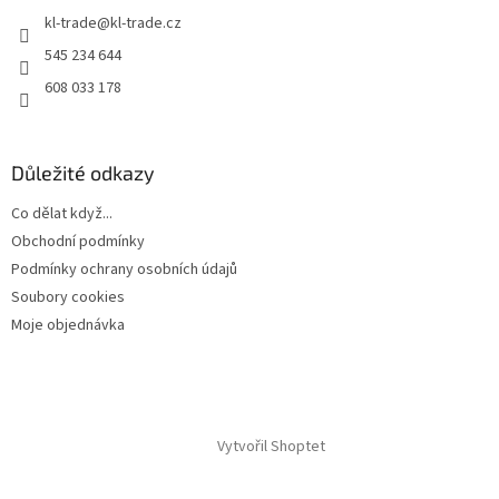
t
kl-trade
@
kl-trade.cz
í
545 234 644
608 033 178
Důležité odkazy
Co dělat když...
Obchodní podmínky
Podmínky ochrany osobních údajů
Soubory cookies
Moje objednávka
Vytvořil Shoptet