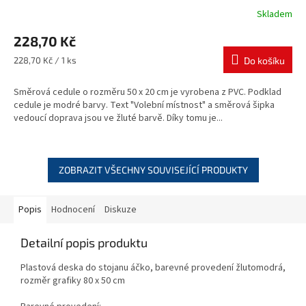
Skladem
228,70 Kč
Měrná
228,70 Kč / 1 ks
Do košíku
cena:
Směrová cedule o rozměru 50 x 20 cm je vyrobena z PVC. Podklad
cedule je modré barvy. Text "Volební místnost" a směrová šipka
vedoucí doprava jsou ve žluté barvě. Díky tomu je...
ZOBRAZIT VŠECHNY SOUVISEJÍCÍ PRODUKTY
Popis
Hodnocení
Diskuze
Detailní popis produktu
Plastová deska do stojanu áčko, barevné provedení žlutomodrá,
rozměr grafiky 80 x 50 cm