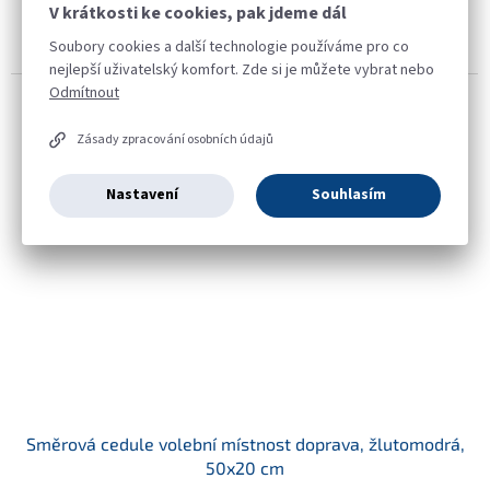
Směrová cedule o rozměru 50 x 20 cm je vyrobena z PVC. Podklad
V krátkosti ke cookies, pak jdeme dál
cedule je modré barvy. Text "Volební místnost" a směrová šipka
Soubory cookies a další technologie používáme pro co
vedoucí doleva jsou ve žluté barvě. Díky tomu je...
nejlepší uživatelský komfort. Zde si je můžete vybrat nebo
Odmítnout
Zásady zpracování osobních údajů
Nastavení
Souhlasím
Směrová cedule volební místnost doprava, žlutomodrá,
50x20 cm