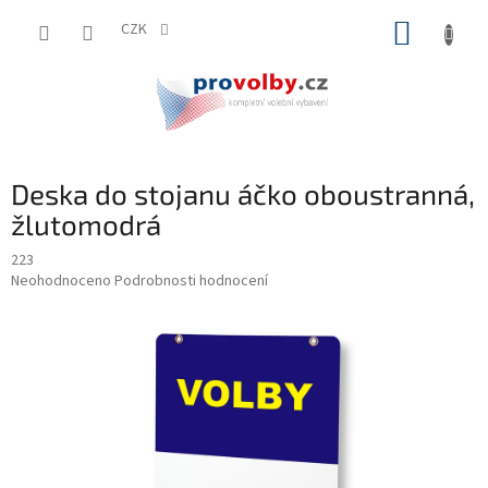
Přejít
NÁKUP
na
CZK
obsah
KOŠÍK
Deska do stojanu áčko oboustranná,
žlutomodrá
223
Průměrné
Neohodnoceno
Podrobnosti hodnocení
hodnocení
produktu
je
0,0
z
5
hvězdiček.