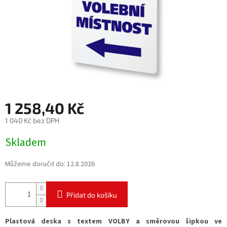
1 258,40 Kč
1 040 Kč bez DPH
Měrná
Skladem
cena:
Můžeme doručit do:
12.8.2026
Přidat do košíku
Plastová deska s textem VOLBY a směrovou šipkou ve