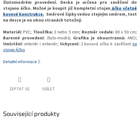
žlutomodrém provedení. Deska je určena pro zavěšení do
stojanu áčko. Možné je koupit již kompletní stojan
áčko včetně
kovové konstrukce.
Směrové šipky vedou stejným směrem, text
na desce je na obou stranách totožný.
Materiál:
PVC;
Tloušťka:
3 nebo 5 mm;
Rozměr cedule:
80 x 50 cm;
Barevné provedení:
žluto-modrá;
Grafika je oboustranná:
ANO;
Umístění:
interiér i exteriér;
Uchycení:
2 kovová očka k zavěšení
na
stojan Áčko
Detailní informace
ZEPTAT SE
SDÍLET
Související produkty