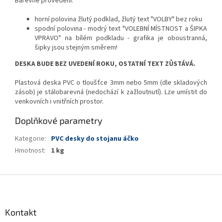
Barevné provedení:
horní polovina žlutý podklad, žlutý text "VOLBY" bez roku
spodní polovina - modrý text "VOLEBNÍ MÍSTNOST a ŠIPKA
VPRAVO" na bílém podkladu - grafika je oboustranná,
šipky jsou stejným směrem!
DESKA BUDE BEZ UVEDENÍ ROKU, OSTATNÍ TEXT ZŮSTÁVÁ.
Plastová deska PVC o tloušťce 3mm nebo 5mm (dle skladových
zásob) je stálobarevná (nedochází k zažloutnutí). Lze umístit do
venkovních i vnitřních prostor.
Doplňkové parametry
Kategorie
:
PVC desky do stojanu áčko
Hmotnost
:
1 kg
Z
á
p
a
Kontakt