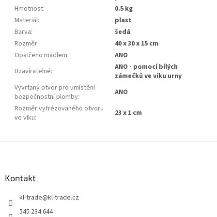
Hmotnost
:
0.5 kg
Materiál
:
plast
Barva
:
šedá
Rozměr
:
40 x 30 x 15 cm
Opatřeno madlem
:
ANO
ANO - pomocí bílých
Uzavíratelné
:
zámečků ve víku urny
Vyvrtaný otvor pro umístění
ANO
bezpečnostní plomby
:
Rozměr vyfrézovaného otvoru
23 x 1 cm
ve víku
:
Z
á
p
a
Kontakt
t
kl-trade
@
kl-trade.cz
í
545 234 644