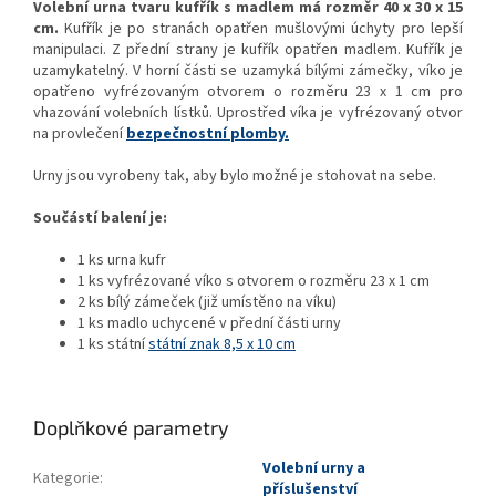
Volební urna tvaru kufřík s madlem má rozměr 40 x 30 x 15
cm.
Kufřík je po stranách opatřen mušlovými úchyty pro lepší
manipulaci. Z přední strany je kufřík opatřen madlem. Kufřík je
uzamykatelný. V horní části se uzamyká bílými zámečky, víko je
opatřeno vyfrézovaným otvorem o rozměru 23 x 1 cm pro
vhazování volebních lístků. Uprostřed víka je vyfrézovaný otvor
na provlečení
bezpečnostní plomby.
Urny jsou vyrobeny tak, aby bylo možné je stohovat na sebe.
Součástí balení je:
1 ks urna kufr
1 ks vyfrézované víko s otvorem o rozměru 23 x 1 cm
2 ks bílý zámeček (již umístěno na víku)
1 ks madlo uchycené v přední části urny
1 ks státní
státní znak 8,5 x 10 cm
Doplňkové parametry
Volební urny a
Kategorie
:
příslušenství