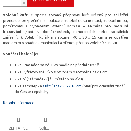
Volební kufr
je specializovaný přepravní kufr určený pro zajištění
přenosu a bezpečné manipulace s volební dokumentací, volební urnou,
pomůckami a vybavením volební komise – zejména pro
mobilní
hlasování
(např. v domácnostech, nemocnicích nebo sociálních
zařízeních). Volební kufřík má rozměr 40 x 30 x 15 cm a je opatřen
madlem pro snadnou manipulaci a přenos přenos volebních lístků.
Součástí balení je:
1 ks urna nádoba vč. 1 ks madlo na přední straně
1 ks vyfrézované víko s otvorem o rozměru 23 x 1 cm
2 ks bílý zámeček (již umístěno na víku)
1 ks samolepka
státní znak 8,5 x 10 cm
(platí pro odeslání zboží
do České republiky)
Detailní informace
ZEPTAT SE
SDÍLET