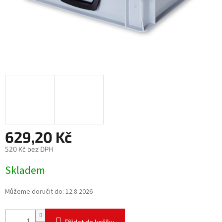
629,20 Kč
520 Kč bez DPH
Měrná
Skladem
cena:
Můžeme doručit do:
12.8.2026
Přidat do košíku