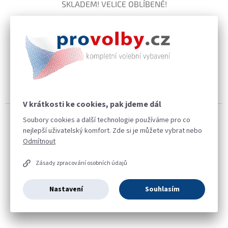
SKLADEM! VELICE OBLÍBENÉ!
Skladem
46 Kč
Do košíku
Lanková plomba slouží k zabezpečení volební urny. Použití lankové
plomby je jednorázové. Na lankové plombě je vytištěno unikátní
evidenční číslo. Bezpečnostní plomby jsou...
V krátkosti ke cookies, pak jdeme dál
Soubory cookies a další technologie používáme pro co
nejlepší uživatelský komfort. Zde si je můžete vybrat nebo
Odmítnout
Zásady zpracování osobních údajů
Nastavení
Souhlasím