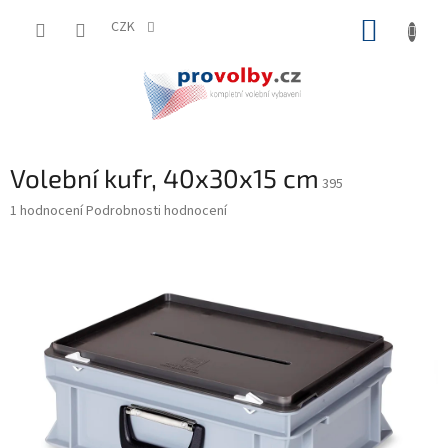
Přejít
NÁKUP
na
CZK
obsah
KOŠÍK
Volební kufr, 40x30x15 cm
395
Průměrné
1 hodnocení
Podrobnosti hodnocení
hodnocení
produktu
je
5,0
z
5
hvězdiček.