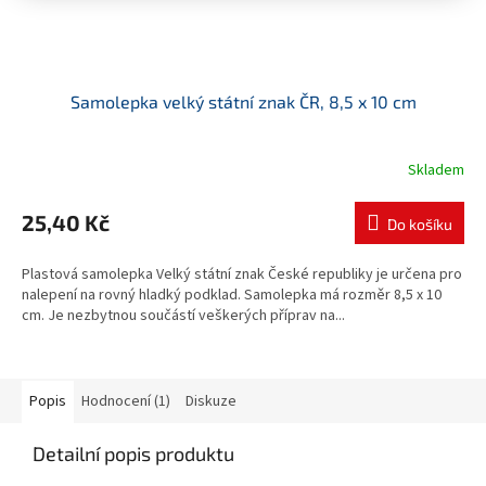
Samolepka velký státní znak ČR, 8,5 x 10 cm
Skladem
Průměrné
hodnocení
produktu
25,40 Kč
Do košíku
je
5,0
Plastová samolepka Velký státní znak České republiky je určena pro
z
nalepení na rovný hladký podklad. Samolepka má rozměr 8,5 x 10
5
cm. Je nezbytnou součástí veškerých příprav na...
hvězdiček.
Popis
Hodnocení (1)
Diskuze
Detailní popis produktu