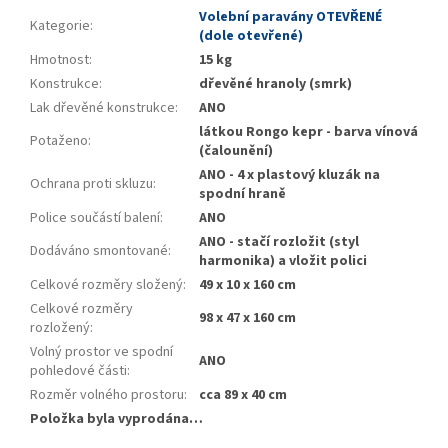
Volební paravány OTEVŘENÉ
Kategorie
:
(dole otevřené)
Hmotnost
:
15 kg
Konstrukce
:
dřevěné hranoly (smrk)
Lak dřevěné konstrukce
:
ANO
látkou Rongo kepr - barva vínová
Potaženo
:
(čalounění)
ANO - 4 x plastový kluzák na
Ochrana proti skluzu
:
spodní hraně
Police součástí balení
:
ANO
ANO - stačí rozložit (styl
Dodáváno smontované
:
harmonika) a vložit polici
Celkové rozměry složený
:
49 x 10 x 160 cm
Celkové rozměry
98 x 47 x 160 cm
rozložený
:
Volný prostor ve spodní
ANO
pohledové části
:
Rozměr volného prostoru
:
cca 89 x 40 cm
Položka byla vyprodána…