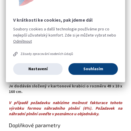
Paraván je zhotoven ze dřevěné konstrukce, která je potažena
látkou.
V krátkosti ke cookies, pak jdeme dál
Z přední pohledové strany není od spodní hrany konstruce až do
Soubory cookies a další technologie používáme pro co
výšky 40 cm paravan opatřen čalouněním. Tento prostor je
nejlepší uživatelský komfort. Zde si je můžete vybrat nebo
volný, aby bylo viditelné, zda je volební kabina obsazena či
Odmítnout
nikoliv. Boční křídla paravánu jsou očalouněny po celé šířce a
výšce.
Zásady zpracování osobních údajů
Volební zástěna čalouněná je dodávána ve složeném stavu. Stačí
ji jen rozložit a vložit dřevěnou polici.
Nastavení
Souhlasím
Rozložený paraván má rozměry š. 98 x h. 47 x v. 160 cm.
Je dodáván složený v kartonové krabici o rozměru 49 x 10 x
160 cm.
V případě požadavku nabízíme možnost fakturace tohoto
výrobku formou náhradního plnění (6%). Požadavek na
náhradní plnění uveďte v poznámce u objednávky.
Doplňkové parametry