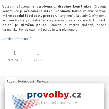
Volební zástěna je vyrobena z dřevěné konstrukce
. Dřevěná
konstrukce je
očalouněna látkou ve vínové barvě
. Volební paraván
má ve spodní části volný prostor
, který není očalouněný. Díky tomu
je z vnější strany viditelné, zda je paraván obsazený či nikoli.
Součástí
balení je dřevěná police
. Paraván je zasílán složený, princip
harmonika. Po rozložení má paraván tvar písmene U.
Detailní informace
ZEPTAT SE
SDÍLET
Popis
Hodnocení
Diskuze
Detailní popis produktu
Volební zástěna dřevěná - čalouněná, je aktuální
novinkou
v
oblasti oblíbených produktů pro vybavení volebních místnosti.