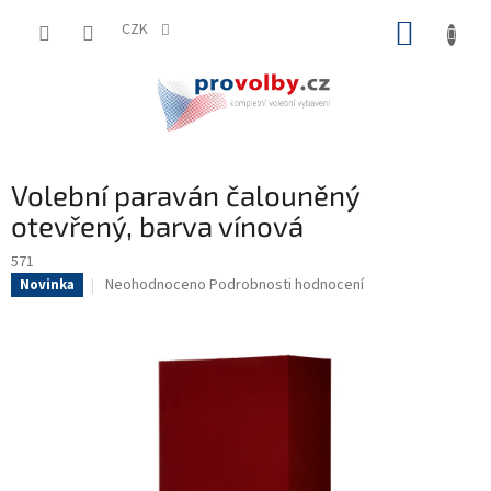
Přejít
NÁKUP
na
CZK
obsah
KOŠÍK
Volební paraván čalouněný
otevřený, barva vínová
571
Průměrné
Neohodnoceno
Podrobnosti hodnocení
Novinka
hodnocení
produktu
je
0,0
z
5
hvězdiček.