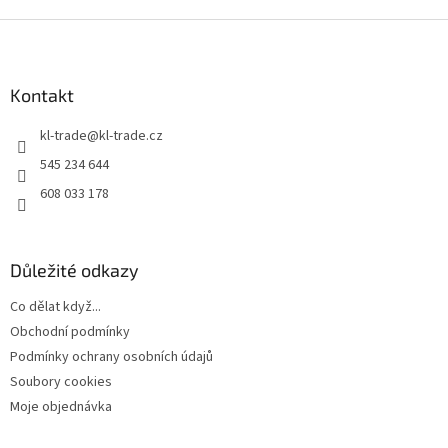
Z
á
p
a
Kontakt
t
kl-trade
@
kl-trade.cz
í
545 234 644
608 033 178
Důležité odkazy
Co dělat když...
Obchodní podmínky
Podmínky ochrany osobních údajů
Soubory cookies
Moje objednávka